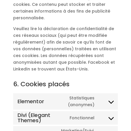
cookies. Ce contenu peut stocker et traiter
certaines informations à des fins de publicité
personnalisée.
Veuillez lire la déclaration de confidentialité de
ces réseaux sociaux (qui peut être modifiée
régulièrement) afin de savoir ce qu’ils font de
vos données (personnelles) traitées en utilisant
ces cookies. Les données récupérées sont
anonymisées autant que possible. Facebook et
LinkedIn se trouvent aux États-Unis.
6. Cookies placés
Statistiques
Elementor
Consent
(anonymes)
to
Divi (Elegant
Fonctionnel
service
Themes)
Consent
elementor
to
Marketing/Suivi,