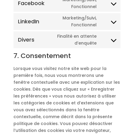
Facebook
service
Consent
Fonctionnel
divi-
to
(elegant-
Marketing/Suivi,
service
LinkedIn
themes)
Consent
Fonctionnel
facebook
to
Finalité en attente
service
Divers
Consent
d’enquête
linkedin
to
7. Consentement
service
divers
Lorsque vous visitez notre site web pour la
première fois, nous vous montrerons une
fenêtre contextuelle avec une explication sur les
cookies. Dès que vous cliquez sur « Enregistrer
les préférences » vous nous autorisez à utiliser
les catégories de cookies et d’extensions que
vous avez sélectionnés dans la fenêtre
contextuelle, comme décrit dans la présente
politique de cookies. Vous pouvez désactiver
l’utilisation des cookies via votre navigateur,